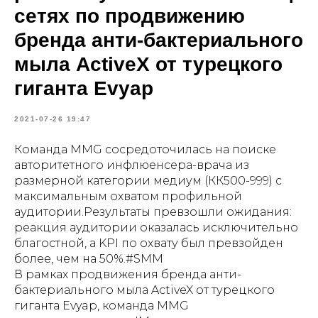
сетях по продвижению
бренда анти-бактериального
мыла ActiveX от турецкого
гиганта Evyap
2021-07-26 19:47
Команда MMG сосредоточилась на поиске
авторитетного инфлюенсера-врача из
размерной категории медиум (КК500-999) с
максимальным охватом профильной
аудитории.Результаты превзошли ожидания:
реакция аудитории оказалась исключительно
благостной, а KPI по охвату был превзойден
более, чем на 50%.#SMM
В рамках продвижения бренда анти-
бактериального мыла ActiveX от турецкого
гиганта Evyap, команда MMG