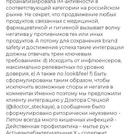
проанализировала IM-активности в
соответствующей категории на российском
рынке. Не секрет, что продвижение любых
продуктов, связанных с медициной,
фармацевтикой и гигиеной вызывает волну
негатива у противников тех или иных
продуктов. А потому для сохранения brand
safety и достижения успеха такие интеграции
должны отвечать трем ключевым
требованиям: d) Исходить от инфлюенсеров,
максимально релевантных по уровню
доверия, e) А также по look&feel f) Быть
сформулированы таким образом, чтобы
исключить возможные споры и негатив в
комментах Именно поэтому мы предложили
клиенту интеграцию у Доктора Стецкой
(@doctor_steckaya), а сообщение было
сформулировано риторически неуязвимо: •
Летом всегда много кишечных инфекций •
Действенная профилактика – мытье рук •
Activeантибактериальные X – содержит