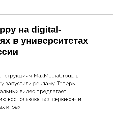
py на digital-
ях в университетах
ссии
конструкциям MaxMediaGroup в
y запустили рекламу. Теперь
альных видео предлагает
ю воспользоваться сервисом и
х играх.