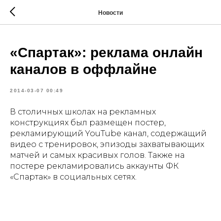
Новости
«Спартак»: реклама онлайн
каналов в оффлайне
2014-03-07 00:49
В столичных школах на рекламных
конструкциях был размещен постер,
рекламирующий YouTube канал, содержащий
видео с тренировок, эпизоды захватывающих
матчей и самых красивых голов. Также на
постере рекламировались аккаунты ФК
«Спартак» в социальных сетях.