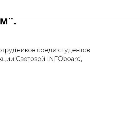
от ОАО
м".
отрудников среди студентов
кции Световой INFOboard,