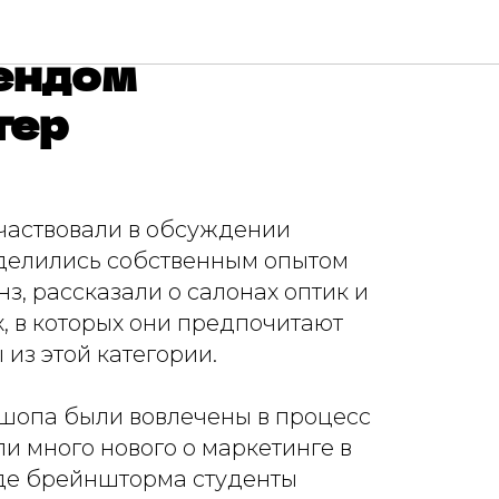
Gen Z Creative
рендом
тер
участвовали в обсуждении
 делились собственным опытом
з, рассказали о салонах оптик и
, в которых они предпочитают
 из этой категории.
кшопа были вовлечены в процесс
и много нового о маркетинге в
оде брейншторма студенты