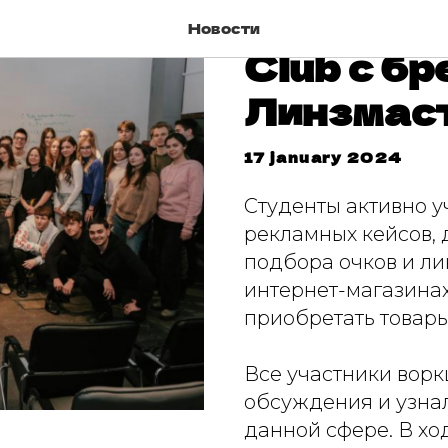
Воркшоп 
Новости
Club с б
Линзмас
17 january 2024
Студенты активно 
рекламных кейсов,
подбора очков и лин
интернет-магазинах
приобретать товары
Все участники вор
обсуждения и узнал
данной сфере. В х