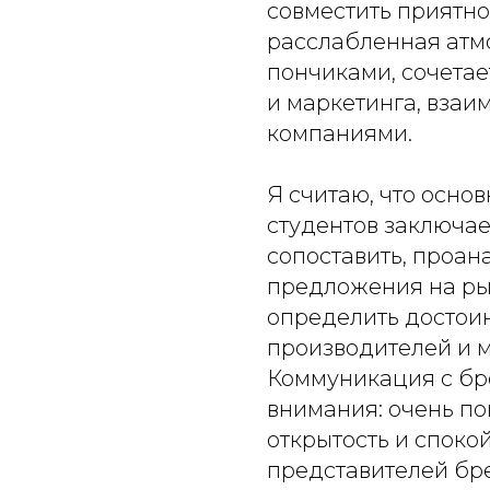
совместить приятно
расслабленная атмо
пончиками, сочетае
и маркетинга, вза
компаниями.
Я считаю, что осно
студентов заключае
сопоставить, проан
предложения на рын
определить достоин
производителей и м
Коммуникация с бр
внимания: очень п
открытость и споко
представителей бр