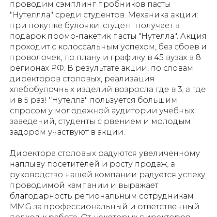
проводим сэмплинг пробников пасты
"Нутеллла" среди студентов. Механика акции:
при покупке булочки, студент получает в
подарок промо-пакетик пасты "Нутелла". Акция
проходит с колоссальным успехом, без сбоев и
проволочек, по плану и графику в 45 вузах в 8
регионах РФ. В результате акции, по словам
директоров столовых, реализация
хлебобулочных изделий возросла где в 3, а где
и в 5 раз! "Нутелла" пользуется большим
спросом у молодежной аудитории учебных
заведений, студенты с рвением и молодым
задором участвуют в акции.
Директора столовых радуются увеличенному
наплыву посетителей и росту продаж, а
руководство нашей компании радуется успеху
проводимой кампании и выражает
благодарность региональным сотрудникам
MMG за профессиональный и ответственный