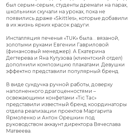
был серым-серым, студенты дремали на парах,
школьники скучали на уроках, пока не
появились драже «Skittles», которые добавили
в их жизнь ярких красок радуги.
Инсталляция печенья «TUK» была… вязаной,
золотыми руками Евгении Гавриловой
(финансовый менеджер). А Екатерина
Дегтерева и Яна Кутузова (клиентский отдел)
дополнили композицию плакатами. Девушки
эффектно представили популярный бренд.
В виде сундучка ручной работы, доверху
наполненного драгоценностями –
освежающими конфетами «Tic Tac»
представили известный бренд координаторы
отдела реализации проектов Маргарита
Ярмоленко и Антон Орешкин под
руководством аккаунт директора Вячеслава
Матвеева.