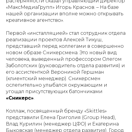
растерянности сказал управляющий директор
«МаксМедиаГрупп» Игорь Краснов. – На базе
нашей организации вполне можно открывать
креативное агентство».
Первой «инсталляцией» стал сотрудник отдела
реализации проектов Алексей Тикуш,
представший перед коллегами в совершенно
новом образе Сникерсмена. Это новый вид
человека, выведенный профессором Олегом
Заболотских (руководитель отдела развития) и
его ассистенткой Вероникой Гершман
(клиентский менеджер). Сникерсмен
ослепительно улыбался окружающим и
угощал присутствующих батончиками
«Сникерс»
.
Коллаж, посвященный бренду «Skittles»
представили Елена Григолия (Group Head),
Влад Курилин (менеджер ЦФО) и Екатерина
Быковская (менеджер отдела развития). Город