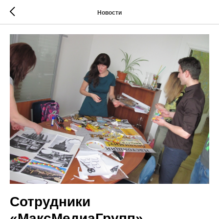
Новости
Сотрудники
«МаксМедиаГрупп»