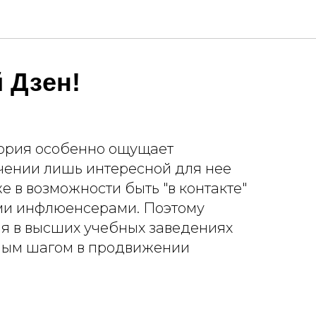
 Дзен!
ория особенно ощущает
чении лишь интересной для нее
е в возможности быть "в контакте"
ми инфлюенсерами. Поэтому
я в высших учебных заведениях
ным шагом в продвижении