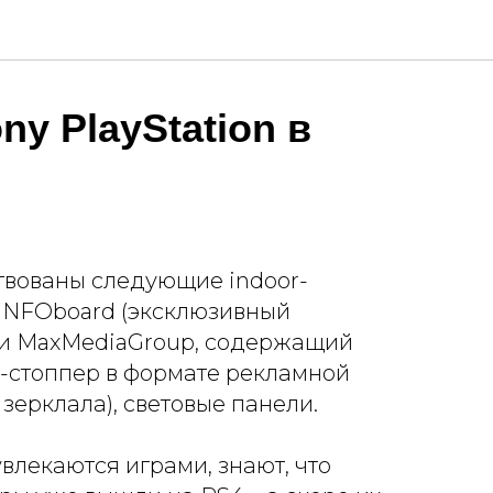
ny PlayStation в
твованы следующие indoor-
 INFOboard (эксклюзивный
и MaxMediaGroup, содержащий
-стоппер в формате рекламной
зерклала), световые панели.
увлекаются играми, знают, что