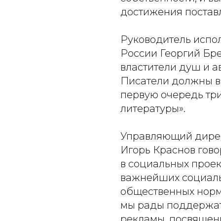
достижения постав
Руководитель испо
России Георгий Бре
властители душ и а
Писатели должны в
первую очередь тр
литературы».
Управляющий дире
Игорь Краснов гово
в социальных прое
важнейших социаль
общественных норм 
мы рады поддержа
рекламы, посвященн