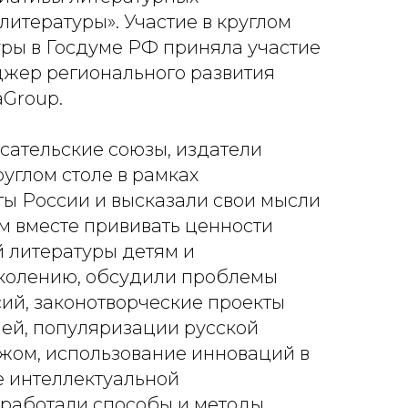
литературы». Участие в круглом
уры в Госдуме РФ приняла участие
джер регионального развития
Group.
сательские союзы, издатели
углом столе в рамках
ты России и высказали свои мысли
ам вместе прививать ценности
 литературы детям и
колению, обсудили проблемы
ий, законотворческие проекты
ей, популяризации русской
жом, использование инноваций в
е интеллектуальной
ыработали способы и методы