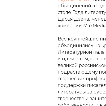
объединений в Год 
столе Года литерат
Дарья Дзена, мене
компании MaxMedia
Все крупнейшие пи
объединились на кр
Литературной пала
и идеи о том, как н
великой российской
подрастающему по
творческих професс
поддержки писател
литературы за рубе
творчестве и защит
собственности, и в