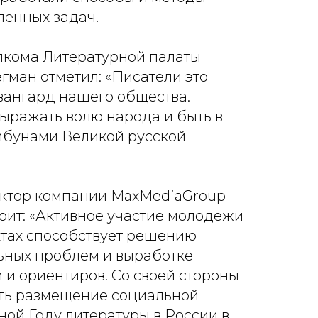
ленных задач.
лкома Литературной палаты
гман отметил: «Писатели это
вангард нашего общества.
ыражать волю народа и быть в
ибунами Великой русской
ктор компании MaxMediaGroup
рит: «Активное участие молодежи
ктах способствует решению
ных проблем и выработке
и ориентиров. Со своей стороны
ть размещение социальной
ой Году литературы в России в