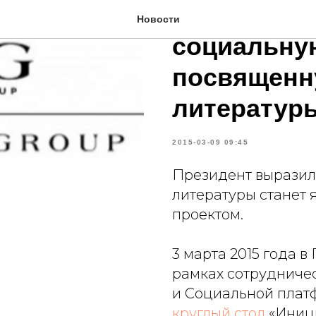
MaxMediaG
Новости
социальну
посвященн
литератур
2015-03-09 09:45
Президент выразил 
литературы станет
проектом.
3 марта 2015 года 
рамках сотрудниче
и Социальной плат
круглый стол
«Иниц