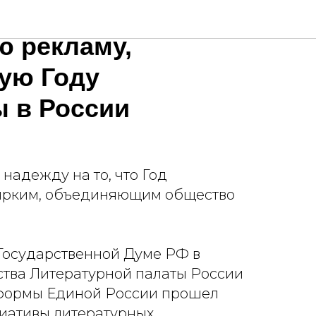
roup размещает
ю рекламу,
ую Году
ы в России
надежду на то, что Год
 ярким, объединяющим общество
в Государственной Думе РФ в
ства Литературной палаты России
формы Единой России прошел
иативы литературных