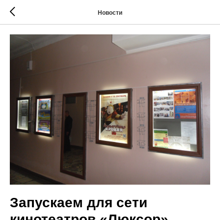
Новости
Запускаем для сети
кинотеатров «Люксор»